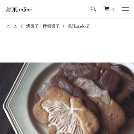
蟲菓online
0
ホーム
焼菓子・砂糖菓子
象[katadori]