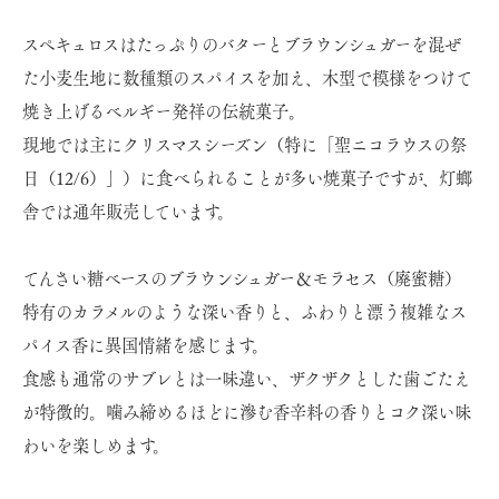
スペキュロスはたっぷりのバターとブラウンシュガーを混ぜ
た小麦生地に数種類のスパイスを加え、木型で模様をつけて
焼き上げるベルギー発祥の伝統菓子。
現地では主にクリスマスシーズン（特に「聖ニコラウスの祭
日（12/6）」）に食べられることが多い焼菓子ですが、灯螂
舎では通年販売しています。
てんさい糖ベースのブラウンシュガー＆モラセス（廃蜜糖）
特有のカラメルのような深い香りと、ふわりと漂う複雑なス
パイス香に異国情緒を感じます。
食感も通常のサブレとは一味違い、ザクザクとした歯ごたえ
が特徴的。噛み締めるほどに滲む香辛料の香りとコク深い味
わいを楽しめます。