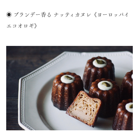
◉ ブランデー香る ナッティカヌレ《ヨーロッパイ
エコオロギ》