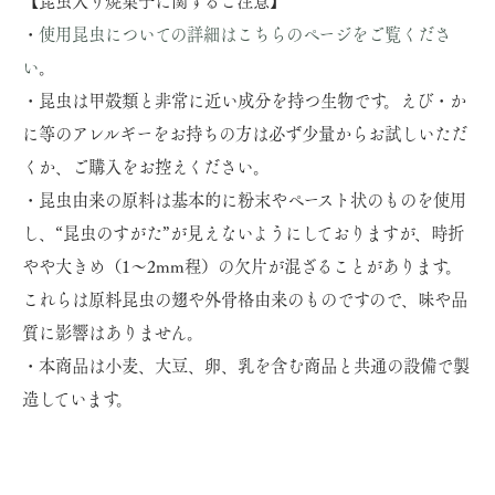
【昆虫入り焼菓子に関するご注意】
・
使用昆虫についての詳細はこちらのページをご覧くださ
い
。
・昆虫は甲殻類と非常に近い成分を持つ生物です。えび・か
に等のアレルギーをお持ちの方は必ず少量からお試しいただ
くか、ご購入をお控えください。
・昆虫由来の原料は基本的に粉末やペースト状のものを使用
し、“昆虫のすがた”が見えないようにしておりますが、時折
やや大きめ（1～2mm程）の欠片が混ざることがあります。
これらは原料昆虫の翅や外骨格由来のものですので、味や品
質に影響はありません。
・本商品は小麦、大豆、卵、乳を含む商品と共通の設備で製
造しています。