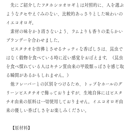
先にご紹介したフタホシコオロギとは対照的に、人を選ぶ
ようなクセやえぐみのない、比較的あっさりとした味わいの
イエコオロギ。
素材の味をかき消さないよう、ラムよりも香りの柔らかい
ブランデーを合わせました。
ピスタチオを彷彿とさせるナッティな香ばしさは、昆虫で
はなく穀物を食べている時に近い感覚をおぼえます。（昆虫
を食べ慣れている人はキチン質由来の甲殻類っぽさを感じ取
る瞬間があるかもしれません。）
他フレーバーとの区別をつけるため、トップをホールのグ
リーンピスタチオで飾っておりますが、生地自体にはピスタ
チオ由来の原料は一切使用しておりません。イエコオロギ由
来の優しい香ばしさをお楽しみください。
【原材料】