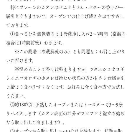
特にプレーンのカヌレはバニラとラム・バターの香りが一
層引き立ちますので、オーブンでの仕上げ焼きをおすすめし
ております。
①食べる分を個包装のまま冷蔵庫に入れ2～3時間（常温の
場合は1時間前後）おきます。
※この段階（冷蔵解凍のみ）でも問題なくお召し上がり
いただけます。
※温めることで香りは強まりますが、フタホシコオロギ
とイエコオロギのカヌレは冷たい状態の方が甘さと食感が引
き締まり食べやすくなります。お好みに合う食べ方でお試し
ください。
②約180℃に予熱したオーブンまたはトースターで3～5分
リベイクします（カヌレ表面の油分がフツフツと泡立ち始め
たら取り出して冷まします）。
③オーブンから取り出し5～10分ほど待ちます。粗熱が取