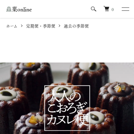
蟲菓online
0
ホーム
定期便・季節便
過去の季節便