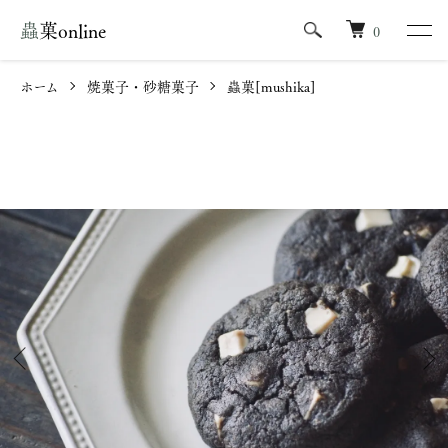
蟲菓online
0
ホーム
焼菓子・砂糖菓子
蟲菓[mushika]