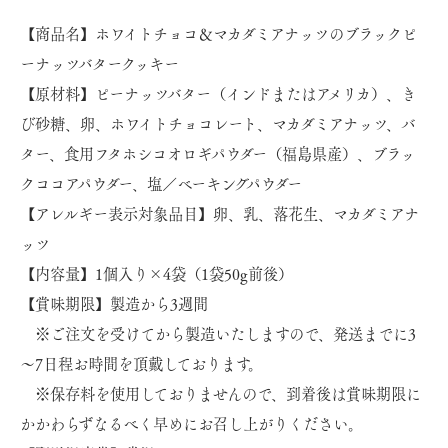
【商品名】ホワイトチョコ＆マカダミアナッツのブラックピ
ーナッツバタークッキー
【原材料】ピーナッツバター（インドまたはアメリカ）、き
び砂糖、卵、ホワイトチョコレート、マカダミアナッツ、バ
ター、食用フタホシコオロギパウダー（福島県産）、ブラッ
クココアパウダー、塩／ベーキングパウダー
【アレルギー表示対象品目】卵、乳、落花生、マカダミアナ
ッツ
【内容量】1個入り×4袋（1袋50g前後）
【賞味期限】製造から3週間
※ご注文を受けてから製造いたしますので、発送までに3
～7日程お時間を頂戴しております。
※保存料を使用しておりませんので、到着後は賞味期限に
かかわらずなるべく早めにお召し上がりください。