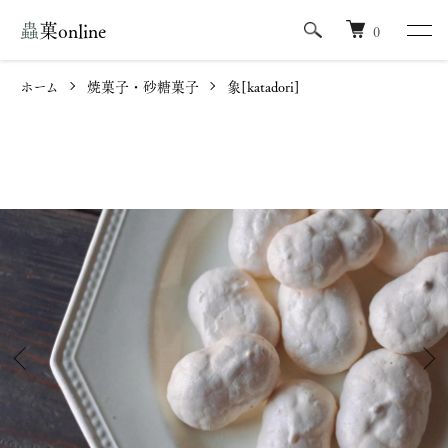
蟲菓online
0
ホーム
焼菓子・砂糖菓子
象[katadori]