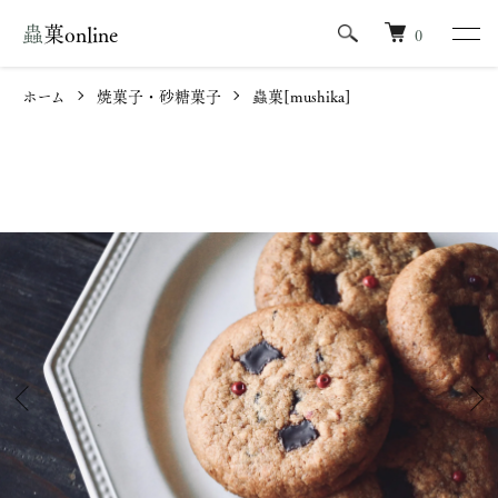
蟲菓online
0
ホーム
焼菓子・砂糖菓子
蟲菓[mushika]