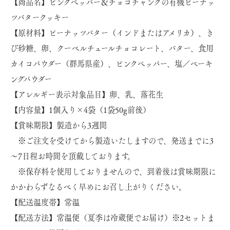
【商品名】ピンクペッパー＆チョコチャンクの有機ピーナッ
ツバタークッキー
【原材料】ピーナッツバター（インドまたはアメリカ）、き
び砂糖、卵、クーベルチュールチョコレート、バター、食用
カイコパウダー（群馬県産）、ピンクペッパー、塩／ベーキ
ングパウダー
【アレルギー表示対象品目】卵、乳、落花生
【内容量】1個入り×4袋（1袋50g前後）
【賞味期限】製造から3週間
※ご注文を受けてから製造いたしますので、発送までに3
～7日程お時間を頂戴しております。
※保存料を使用しておりませんので、到着後は賞味期限に
かかわらずなるべく早めにお召し上がりください。
【配送温度帯】常温
【配送方法】常温便（夏季は冷蔵便でお届け）※2セットま