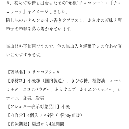
り、初めて砂糖と出会った頃の“元祖”チョコレート・「チョ
コラーテ」をイメージしました。
隠し味のシナモンが甘い香りをプラスし、カカオの苦味と唐
辛子の辛味を落ち着かせています。
昆虫材料不使用ですので、他の昆虫入り焼菓子との合わせ買
いにおすすめです。
【商品名】チリココアクッキー
【原材料】小麦粉（国内製造）、きび砂糖、植物油、オーツ
ミルク、ココアパウダー、カカオニブ、カイエンペッパー、シ
ナモン、食塩、岩塩
【アレルギー表示対象品目】小麦
【内容量】4個入り×4袋（1袋50g前後）
【賞味期限】製造から4週間間