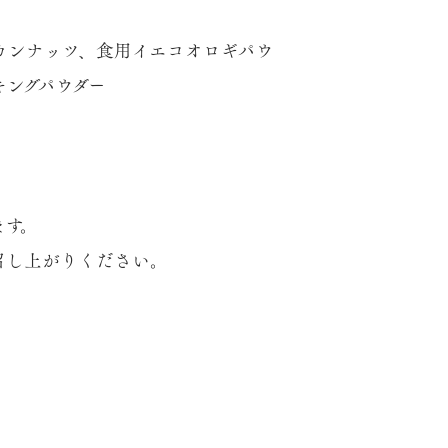
カンナッツ、食用イエコオロギパウ
キングパウダー
ます。
召し上がりください。