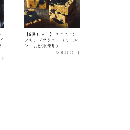
ー
【6個セット】ココアパン
プ
プキンブラウニー《ミール
使
ワーム粉末使用》
SOLD OUT
UT