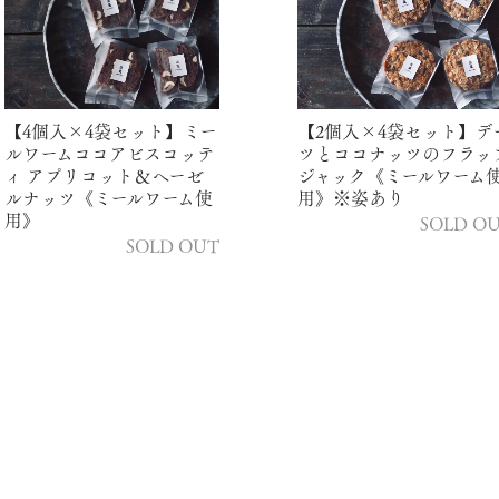
【4個入×4袋セット】ミー
【2個入×4袋セット】デ
ルワームココアビスコッテ
ツとココナッツのフラッ
ィ アプリコット＆ヘーゼ
ジャック《ミールワーム
ルナッツ《ミールワーム使
用》※姿あり
用》
SOLD O
SOLD OUT