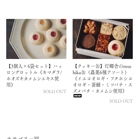
【3個入×4袋セット】ハッ
【クッキー缶】灯螂舎のmus
ロングロットル《キマダラ/
hika缶（蟲菓6種アソート）
ホオズキカメムシエキス使
《イエコオロギ・フタホシコ
用》
オロギ・蚕蛹・ミツバチ・ス
ズメバチ・カメムシ使用》
SOLD OUT
SOLD OUT
カテゴリー別