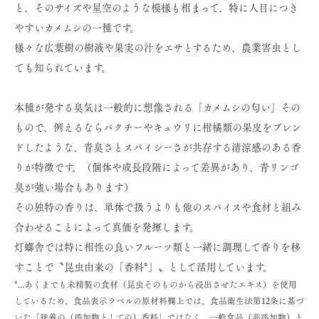
と、そのサイズや星空のような模様も相まって、特に人目につき
やすいカメムシの一種です。
様々な広葉樹の樹液や果実の汁をエサとするため、農業害虫とし
ても知られています。
本種が発する臭気は一般的に想像される「カメムシの匂い」その
もので、例えるならパクチーやキュウリに柑橘類の果皮をブレン
ドしたような、青臭さとスパイシーさが共存する清涼感のある香
りが特徴です。（個体や成長段階によって差異があり、青リンゴ
臭が強い場合もあります）
その独特の香りは、単体で扱うよりも他のスパイスや食材と組み
合わせることによって真価を発揮します。
灯螂舎では特に相性の良いフルーツ類と一緒に調理して香りを移
すことで〝昆虫由来の「香料*」〟として活用しています。
*...あくまでも未精製の食材（昆虫そのものから浸出させたエキス）を使用
しているため、食品表示ラベルの原材料欄上では、食品衛生法第12条に基づ
いた「狭義の（添加物としての）香料」ではなく、一般食品（非添加物）と