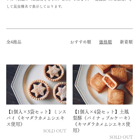
して昆虫種名で表示しております。
全4商品
おすすめ順
価格順
新着順
【1個入×3袋セット】ミンス
【1個入×4袋セット】土鳳
パイ《キマダラカメムシエキ
梨酥（パイナップルケーキ）
ス使用》
《キマダラカメムシエキス使
用》
SOLD OUT
SOLD OUT