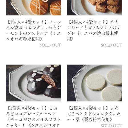
【1個入×4袋セット】フェン
【4個入×4袋セット】クミ
ネル香る マロングラッセとア
ンシードとガラムマサラのサ
ーモンドのヌストルテ《イエ
ブレ《イエバエ幼虫粉末使
コオロギ粉末使用》
用》
SOLD OUT
SOLD OUT
【1個入×4袋セット】こお
【2個入×4袋セット】とろ
ろぎココアレープクーヘン
けるベイクドショコラクッキ
（チョコがけスパイスソフト
ー・桑《蚕沙粉末使用》
クッキー）《フタホシコオロ
SOLD OUT