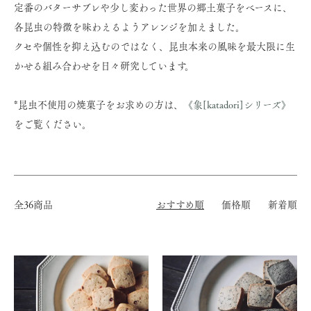
定番のバターサブレや少し変わった世界の郷土菓子をベースに、
各昆虫の特徴を味わえるようアレンジを加えました。
クセや個性を抑え込むのではなく、昆虫本来の風味を最大限に生
かせる組み合わせを日々研究しています。
*昆虫不使用の焼菓子をお求めの方は、
《象[katadori]シリーズ》
をご覧ください。
全36商品
おすすめ順
価格順
新着順