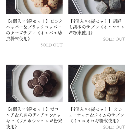
【4個入×4袋セット】ピンク
【4個入×4袋セット】胡麻
ペッパー＆ブラックペッパー
と胡椒のサブレ《イエコオロ
のチーズサブレ《イエバエ幼
ギ粉末使用》
虫粉末使用》
SOLD OUT
SOLD OUT
【4個入×4袋セット】塩コ
【4個入×4袋セット】 カシ
コア＆八角のディアマンクッ
ューナッツ＆タイムのサブレ
キー《フタホシコオロギ粉末
《イエコオロギ粉末使用》
使用》
SOLD OUT