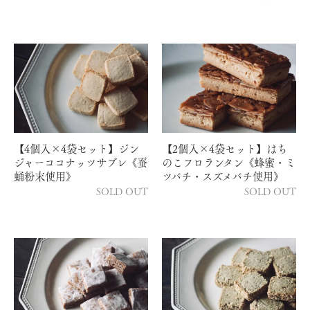
【4個入×4袋セット】ジン
【2個入×4袋セット】はち
ジャーココナッツサブレ《蚕
のこフロランタン《蜂蜜・ミ
蛹粉末使用》
ツバチ・スズメバチ使用》
SOLD OUT
SOLD OUT