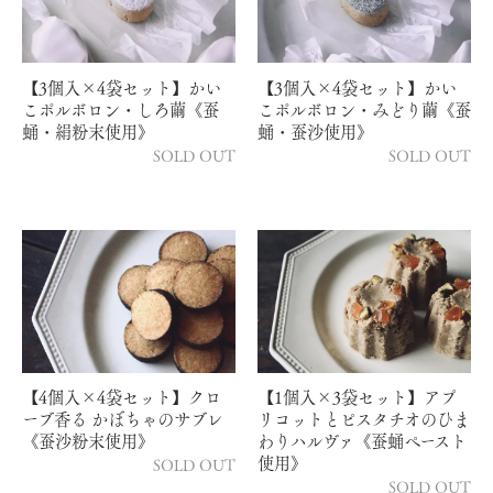
【3個入×4袋セット】かい
【3個入×4袋セット】かい
こポルボロン・しろ繭《蚕
こポルボロン・みどり繭《蚕
蛹・絹粉末使用》
蛹・蚕沙使用》
SOLD OUT
SOLD OUT
【4個入×4袋セット】クロ
【1個入×3袋セット】アプ
ーブ香る かぼちゃのサブレ
リコットとピスタチオのひま
《蚕沙粉末使用》
わりハルヴァ《蚕蛹ペースト
使用》
SOLD OUT
SOLD OUT