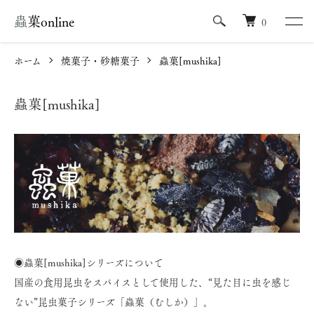
蟲菓online
0
ホーム
焼菓子・砂糖菓子
蟲菓[mushika]
蟲菓[mushika]
◉蟲菓[mushika]シリーズについて
国産の食用昆虫をスパイスとして使用した、“見た目に虫を感じ
ない”昆虫菓子シリーズ「蟲菓（むしか）」。