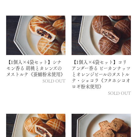
【1個入×4袋セット】シナ
【1個入×4袋セット】コリ
モン香る 胡桃とカレンズの
アンダー香る ピーカンナッツ
ヌストルテ《蚕蛹粉末使用》
とオレンジピールのヌストル
テ・ショコラ《フタホシコオ
SOLD OUT
ロギ粉末使用》
SOLD OUT