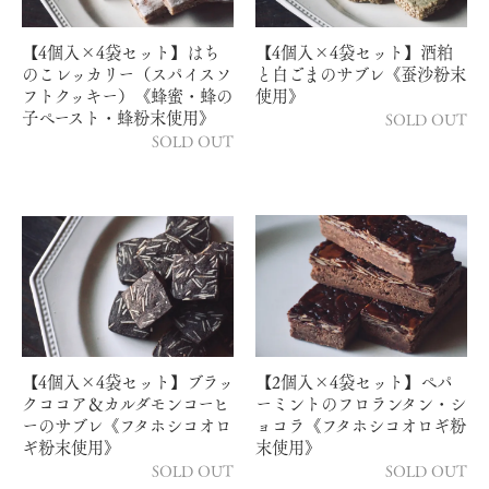
【4個入×4袋セット】はち
【4個入×4袋セット】酒粕
のこレッカリー（スパイスソ
と白ごまのサブレ《蚕沙粉末
フトクッキー）《蜂蜜・蜂の
使用》
子ペースト・蜂粉末使用》
SOLD OUT
SOLD OUT
【4個入×4袋セット】ブラッ
【2個入×4袋セット】ペパ
クココア＆カルダモンコーヒ
ーミントのフロランタン・シ
ーのサブレ《フタホシコオロ
ョコラ《フタホシコオロギ粉
ギ粉末使用》
末使用》
SOLD OUT
SOLD OUT